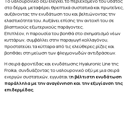
Το υαλουρονικό οξύ ελέγχει το περιεχόμενο του ύδατος
στο δέρμα, μεταφέρει θρεπτικά συστατικά και πρωτεΐνες,
αυξάνοντας την ενυδάτωση του και βελτιώνοντας την
ελαστικότητα του. Αυξάνει επίσης την αντοχή του σε
βλαπτικούς εξωτερικούς παράγοντες.
Επιπλέον, η παρουσία του βοηθά στο σχηματισμό νέων
κυττάρων, συμβάλλει στην παραγωγή κολλαγόνου,
προστατεύει τα κύτταρα από τις ελεύθερες ρίζες και
βοηθάει στη μείωση των φλεγμονωδών αντιδράσεων.
Η σειρά φροντίδας και ενυδάτωσης Hyaluronic Line της
Froika, συνδυάζοντας το υαλουρονικό οξύ με μια σειρά
ενεργών συστατικών, εγγυάται τ
η βέλτιστη ενυδάτωση
παράλληλα με την αναγέννηση και την εξυγίανση της
επιδερμίδας
.