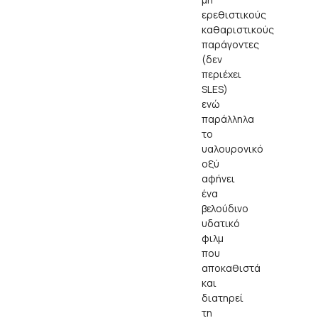
ερεθιστικούς
καθαριστικούς
παράγοντες
(δεν
περιέχει
SLES)
ενώ
παράλληλα
το
υαλουρονικό
οξύ
αφήνει
ένα
βελούδινο
υδατικό
φιλμ
που
αποκαθιστά
και
διατηρεί
τη