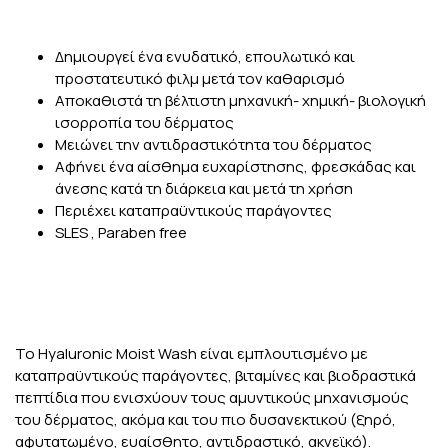
Δημιουργεί ένα ενυδατικό, επουλωτικό και
προστατευτικό φιλμ μετά τον καθαρισμό
Αποκαθιστά τη βέλτιστη μηχανική- χημική- βιολογική
ισορροπία του δέρματος
Μειώνει την αντιδραστικότητα του δέρματος
Αφήνει ένα αίσθημα ευχαρίστησης, φρεσκάδας και
άνεσης κατά τη διάρκεια και μετά τη χρήση
Περιέχει καταπραϋντικούς παράγοντες
SLES , Paraben free
Το Hyaluronic Moist Wash είναι εμπλουτισμένο με
καταπραϋντικούς παράγοντες, βιταμίνες και βιοδραστικά
πεπτίδια που ενισχύουν τους αμυντικούς μηχανισμούς
του δέρματος, ακόμα και του πιο δυσανεκτικού (ξηρό,
αφυτατωμένο, ευαίσθητο, αντιδραστικό, ακνεϊκό).