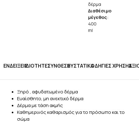
δέρμα
Διαθέσιμο
μέγεθος
:
400
ml
ΕΝΔΕΙΞΕΙΣ
ΙΔΙΟΤΗΤΕΣ
ΣΥΝΘΕΣΗ
ΣΥΣΤΑΤΙΚΑ
ΟΔΗΓΙΕΣ ΧΡΗΣΗΣ
ΑΞΙ
Ξηρό , αφυδατωμένο δέρμα
Ευαίσθητο, μη ανεκτικό δέρμα
Δέρμα με τάση ακμής
Καθημερινός καθαρισμός για το πρόσωπο και το
σώμα