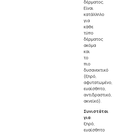
δέρματος.
Είναι
κατάλληλο
για
κάθε
τύπο
δέρματος
ακόμα
και
το
πιο
δυσανεκτικό
(ξηρό,
αφυτατωμένο,
ευαίσθητο,
αντιδραστικό,
ακνεϊκό).
Συνιστάται
για
:
ξηρό,
ευαίσθητο