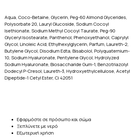
Aqua, Coco-Betaine, Glycerin, Peg-60 Almond Glycerides,
Polysorbate 20, Lauryl Glucoside, Sodium Cocoyl
Isethionate, Sodium Methyl Cocoyl Taurate, Peg-90
Glyceryl Isostearate, Panthenol, Phenoxyethanol, Caprylyl
Glycol, Linoleic Acid, Ethylhexylglycerin, Parfum, Laureth-2,
Butylene Glycol, Disodium Edta, Bisabolol, Polyquaternium-
10, Sodium Hyaluronate, Pentylene Glycol, Hydrolyzed
Sodium Hyaluronate, Biosaccharide Gum-1, Benzotriazolyl
Dodecyl P-Cresol, Laureth-3, Hydroxyethylcellulose, Acetyl
Dipeptide-1 Cetyl Ester, Ci 42051
Εφαρμόστε σε πρόσωπο και σώμα
Ξεπλύνετε με νερό
Εξωτερική χρήση