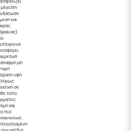
ξασφαλίζει
 μέγιστη
νυδάτωση
μεση και
ακράς
άρκειας)
νώ
αυτόχρονα
ροσφέρει
αιρετική
νάλαφρη μη
ιπαρή
αόρατη υφή
 πλήρως
εκτική σε
άθε τύπο
έρματος
όμη και
ο πιο
σανεκτικό.
μπλουτισμένη
 σωματίδια