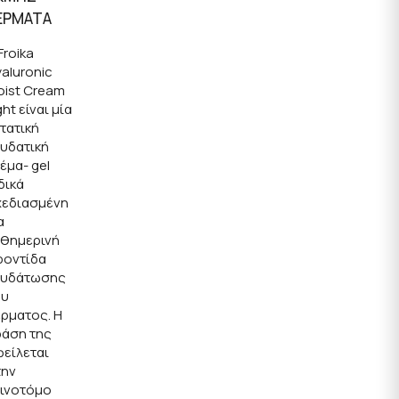
ΕΡΜΑΤΑ
Froika
aluronic
oist Cream
ght είναι μία
τατική
υδατική
έμα- gel
δικά
χεδιασμένη
α
αθημερινή
ροντίδα
νυδάτωσης
ου
ρματος. Η
ράση της
είλεται
την
αινοτόμο