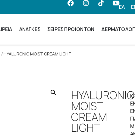
ΕΛ
E
ΙΡΕΊΑ
ΑΝΆΓΚΕΣ
ΣΕΙΡΈΣ ΠΡΟΪΌΝΤΩΝ
ΔΕΡΜΑΤΟΛΟΓ
c
/ HYALURONIC MOIST CREAM LIGHT
HYALURONIC
Κ
MOIST
E
Ε
CREAM
Γ
LIGHT
Μ
Α