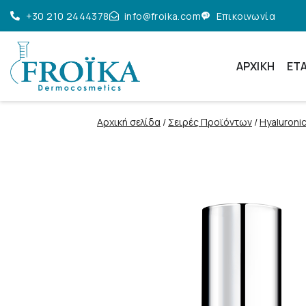
+30 210 2444378
info@froika.com
Επικοινωνία
ΑΡΧΙΚΉ
ΕΤΑ
Αρχική σελίδα
/
Σειρές Προϊόντων
/
Hyaluroni