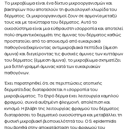
Το μικροβίωμα είναι ένα δίκτυο μικροοργανισμών και
βακτηρίων που αποτελούν τη φυσιολογική χλωρίδα του
δέρματος. Οι μικροοργανισμοί ζουν σε αρμονία μεταξύ
τους και με τα κύτταρα του δέρματος. Αυτό το
οικοσύστημα είναι μια εύθραυστη ισορροπία και αποτελεί
πολύ σημαντικόκομμάτι της άμυνας του δέρματος καθώς
προστατεύει από το αποικισμό από ευκαιριακά
παθογόνα.Εκκρίνοντας αντιμικροβιακά πεπτίδια (άμεση
άμυνα) και διεγείροντας τις φυσικές άμυνες των κυττάρων
του δέρματος (έμμεση άμυνα), το μικροβίωμα σχηματίζει
μια διπλή γραμμή άμυνας κατά των ευκαιριακών
παθογόνων.
Έχει παρατηρηθεί ότι σε περιπτώσεις ατοπικής
δερματίτιδας διαταράσσεται η ισορροπία του
μικροβιώματος. Το ξηρό δέρμα έχει λειτουργία χαμηλού
φραγμού, συχνά αυξημένη φλεγμονή, απολέπιση και
κνησμό. Η βλάβη της λειτουργίας φραγμού του δέρματος
διαταράσσει το δερματικό οικοσύστημα και μεταβάλλει τη
φυσική μικροβιακή βιοποικιλότητά του. Ο S. epidermidis
που βοηθά στην αποκατάσταση του φραγμού του