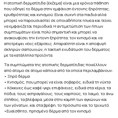
Η ατοπική δερματίτιδα (έκζεμα) είναι μια χρόνια πάθηση
που οδηγεί το δέρμα στην εμφάνιση έντονης ξηρότητας,
ερυθρότητας και κνησμού. Είναι συχνή στα παιδιά αλλά
μπορεί να παρουσιαστεί σε οποιαδήποτε ηλικία και τείνει
να εμφανίζεται περιοδικά. Η αντιμετώπιση των ήπιων
συμπτωμάτων είναι πολύ σημαντική και μπορεί να
ανακουφίσει την έντονη ξηρότητα, τον κνησμό και να
αποτρέψει νέες εξάρσεις. Απαραίτητη είναι η αποφυγή
σκληρών σαπουνιών, η τακτική ενυδάτωση του δέρματος
με τα κατάλληλα προϊόντα.
Τα συμπτώματα της ατοπικής δερματίτιδας ποικίλλουν
από άτομο σε άτομο κάποια από τα οποία περιλαμβάνουν:
• Ξηρό δέρμα
• Κνησμός, που μπορεί να είναι σοβαρός, ειδικά τη νύχτα
• Κόκκινες έως καφέ-γκρι επιφάνειες, ειδικά στα χέρια, τα
πόδια, τους αστραγάλους, τους καρπούς, το λαιμό, το άνω
στήθος, τα βλέφαρα, μέσα στην καμπή των αγκώνων και
των γόνατων, και στα βρέφη, το πρόσωπο και το τριχωτό
•Ευαίσθητο, πρησμένο δέρμα από τον κνησμό