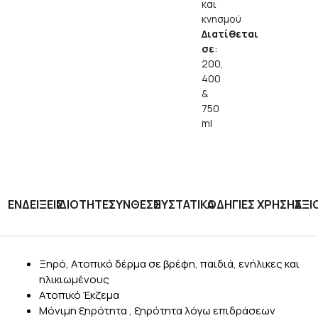
και
κνησμού
Διατίθεται
σε
:
200,
400
&
750
ml
ΕΝΔΕΙΞΕΙΣ
ΙΔΙΟΤΗΤΕΣ
ΣΥΝΘΕΣΗ
ΣΥΣΤΑΤΙΚΑ
ΟΔΗΓΙΕΣ ΧΡΗΣΗΣ
ΑΞΙ
Ξηρό, Ατοπικό δέρμα σε βρέφη, παιδιά, ενήλικες και
ηλικιωμένους
Ατοπικό Έκζεμα
Μόνιμη ξηρότητα , ξηρότητα λόγω επιδράσεων