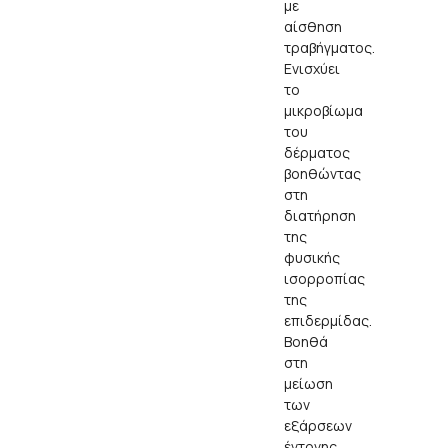
με
αίσθηση
τραβήγματος.
Ενισχύει
το
μικροβίωμα
του
δέρματος
βοηθώντας
στη
διατήρηση
της
φυσικής
ισορροπίας
της
επιδερμίδας.
Βοηθά
στη
μείωση
των
εξάρσεων
έντονης