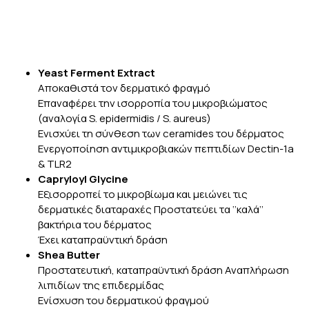
Yeast Ferment Extract
Αποκαθιστά τον δερματικό φραγμό
Επαναφέρει την ισορροπία του μικροβιώματος
(αναλογία S. epidermidis / S. aureus)
Ενισχύει τη σύνθεση των ceramides του δέρματος
Ενεργοποίηση αντιμικροβιακών πεπτιδίων Dectin-1a
& TLR2
Capryloyl Glycine
Εξισορροπεί το μικροβίωμα και μειώνει τις
δερματικές διαταραχές Προστατεύει τα ‘’καλά’’
βακτήρια του δέρματος
Έχει καταπραϋντική δράση
Shea Butter
Προστατευτική, καταπραϋντική δράση Αναπλήρωση
λιπιδίων της επιδερμίδας
Ενίσχυση του δερματικού φραγμού