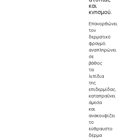
και
κνησμού.
Επανορθώνει
τον
δερματικό
φραγμό,
αναπληρώνει
σε
βάθος
τα
λιπίδια
της
επιδερμίδας,
καταπραΰνει
άμεσα
και
ανακουφίζει
το
εύθραυστο
δέρμα