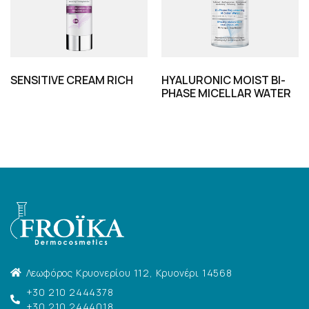
SENSITIVE CREAM RICH
HYALURONIC MOIST BI-
PHASE MICELLAR WATER
Λεωφόρος Κρυονερίου 112, Κρυονέρι 14568
+30 210 2444378
+30 210 2444018