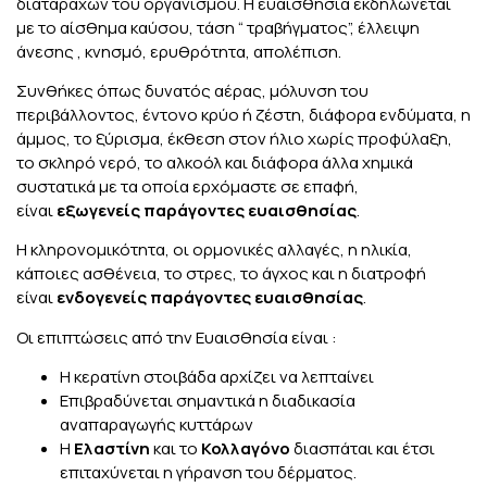
διαταραχών του οργανισμού. Η ευαισθησία εκδηλώνεται
με τo αίσθημα καύσου, τάση “ τραβήγματος”, έλλειψη
άνεσης , κνησμό, ερυθρότητα, απολέπιση.
Συνθήκες όπως δυνατός αέρας, μόλυνση του
περιβάλλοντος, έντονο κρύο ή ζέστη, διάφορα ενδύματα, η
άμμος, το ξύρισμα, έκθεση στον ήλιο χωρίς προφύλαξη,
το σκληρό νερό, το αλκοόλ και διάφορα άλλα χημικά
συστατικά με τα οποία ερχόμαστε σε επαφή,
είναι
εξωγενείς παράγοντες ευαισθησίας
.
Η κληρονομικότητα, οι ορμονικές αλλαγές, η ηλικία,
κάποιες ασθένεια, το στρες, το άγχος και η διατροφή
είναι
ενδογενείς παράγοντες ευαισθησίας
.
Οι επιπτώσεις από την Ευαισθησία είναι :
Η κερατίνη στοιβάδα αρχίζει να λεπταίνει
Επιβραδύνεται σημαντικά η διαδικασία
αναπαραγωγής κυττάρων
Η
Eλαστίνη
και το
Κολλαγόνο
διασπάται και έτσι
επιταχύνεται η γήρανση του δέρματος.