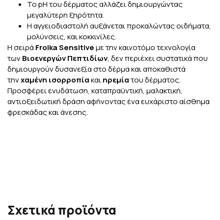
Το pH του δέρματος αλλάζει δημιουργώντας
μεγαλύτερη ξηρότητα.
Η αγγειοδιαστολή αυξάνεται προκαλώντας οιδήματα,
μολύνσεις, και κοκκινίλες.
Η σειρά
Froika Sensitive
με την καινοτόμο τεχνολογία
των
Βιοενεργών Πεπτιδίων
, δεν περιέχει συστατικά που
δημιουργούν δυσανεξία στο δέρμα και αποκαθιστά
την
χαμένη ισορροπία
και
ηρεμία
του δέρματος.
Προσφέρει ενυδάτωση, καταπραϋντική, μαλακτική,
αντιοξειδωτική δράση αφήνοντας ένα ευχάριστο αίσθημα
φρεσκάδας και άνεσης.
Σχετικά προϊόντα