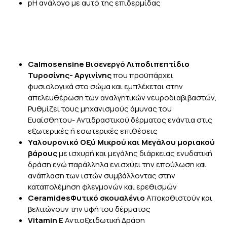
pH ανάλογο με αυτό της επιδερμίδας
Calmosensine
Bιοενεργό Λιποδιπεπτίδιο
Τυροσίνης- Αργινίνης
που προϋπάρχει
φυσιολογικά στο σώμα και εμπλέκεται στην
απελευθέρωση των αναλγητικών νευροδιαβιβαστών,
Ρυθμίζει τους μηχανισμούς άμυνας του
Ευαίσθητου- Αντιδραστικού δέρματος ενάντια στις
εξωτερικές ή εσωτερικές επιθέσεις
Υαλουρονικό Οξύ
Μικρού και Μεγάλου μοριακού
βάρους
με ισχυρή και μεγάλης διάρκειας ενυδατική
δράση ενώ παράλληλα ενισχύει την επούλωση και
ανάπλαση των ιστών συμβάλλοντας στην
καταπολέμηση φλεγμονών και ερεθισμών
Ceramides
Φυτικό σκουαλένιο
Αποκαθιστούν και
βελτιώνουν την υφή του δέρματος
Vitamin E
Αντιοξειδωτική Δράση