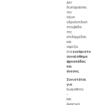
Δεν
διαταράσσει
την
όξινη
υδρολιπιδική
στοιβάδα
της
επιδερμίδας
και
χαρίζει
ένα
ευχάριστο
συναίσθημα
φρεσκάδας
και
άνεσης
.
Συνιστάται
για
:
Ευαίσθητο
–
Μη
Ανεκτικό