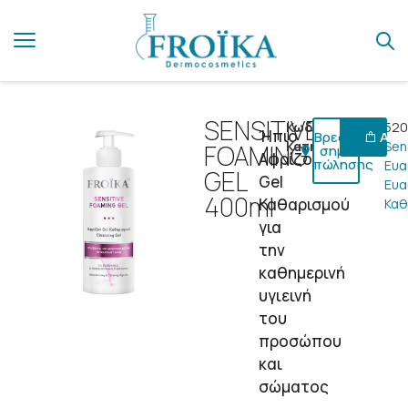
SENSITIVE
Κωδικός:
520
Ήπιο
Βρες ένα
Αγόρ
Κατηγορίες:
Sen
FOAMING
σημείο
Αφρίζον
πώλησης
Ευα
GEL
Gel
Ευα
400ml
Καθαρισμού
Καθ
για
την
καθημερινή
υγιεινή
του
προσώπου
και
σώματος