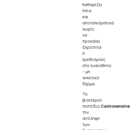
Καθαρίζει
ήπια
και
αποτελεσματικά
χωρίς
να
προκαλεί
ξηρότητα
ή
ερεθισμούς
στο ευαίσθητο
– μη
ανεκτικό
δέρμα.
Το
βιοενεργό
πεπτίδιο
Calmosensine
την
αντίληψη
των