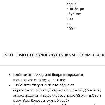
δέρμα
Διαθέσιμο
μέγεθος
:
200
ml,
400ml
ΕΝΔΕΙΞΕΙΣ
ΙΔΙΟΤΗΤΕΣ
ΣΥΝΘΕΣΗ
ΣΥΣΤΑΤΙΚΑ
ΟΔΗΓΙΕΣ ΧΡΗΣΗΣ
ΑΞΙ
Ευαίσθητο – Αλλεργικό δέρμα σε αρώματα,
ερεθιστικές ουσίες, χρωστικές
Ευαίσθητο Υπερευαίσθητο Δέρμα σε
περιβαλλοντολογικές ή κλιματικές αλλαγές ( δυνατός
αέρας, μόλυνση περιβάλλοντος, κρύο/ζέστη, έκθεση
στον ήλιο, ξύρισμα, σκληρό νερό)