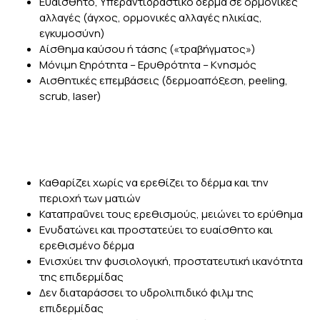
Ευαίσθητο, Υπεραντιδραστικό δέρμα σε ορμονικές
αλλαγές (άγχος, ορμονικές αλλαγές ηλικίας,
εγκυμοσύνη)
Αίσθημα καύσου ή τάσης («τραβήγματος»)
Μόνιμη ξηρότητα – Ερυθρότητα – Κνησμός
Αισθητικές επεμβάσεις (δερμοαπόξεση, peeling,
scrub, laser)
Καθαρίζει χωρίς να ερεθίζει το δέρμα και την
περιοχή των ματιών
Καταπραΰνει τους ερεθισμούς, μειώνει το ερύθημα
Ενυδατώνει και προστατεύει το ευαίσθητο και
ερεθισμένο δέρμα
Ενισχύει την φυσιολογική, προστατευτική ικανότητα
της επιδερμίδας
Δεν διαταράσσει το υδρολιπιδικό φιλμ της
επιδερμίδας