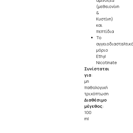
αμινοξέα
(μεθειονίνη
&
Κυστίνη)
και
πεπτίδια
Το
αγγειοδιασταλτικ
μόριο
Ethyl
Nicotinate
Συνίσταται
για
:
μη
παθολογική
τριχόπτωση
Διαθέσιμο
μέγεθος
:
100
ml