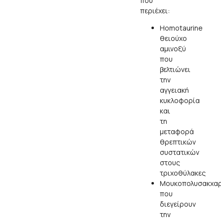
που
περιέχει:
Homotaurine
θειούχο
αμινοξύ
που
βελτιώνει
την
αγγειακή
κυκλοφορία
και
τη
μεταφορά
θρεπτικών
συστατικών
στους
τριχοθύλακες
Μουκοπολυσακχαρ
που
διεγείρουν
την