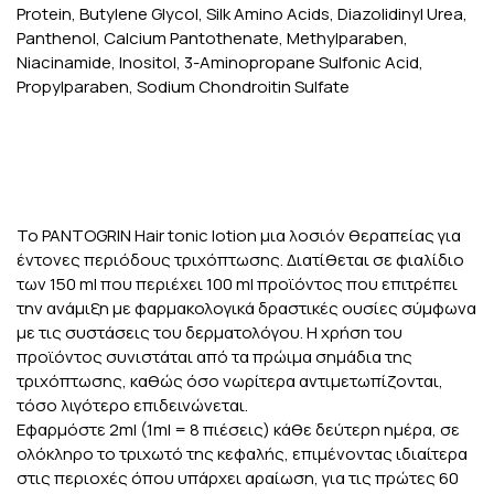
Protein, Butylene Glycol, Silk Amino Acids, Diazolidinyl Urea,
Panthenol, Calcium Pantothenate, Methylparaben,
Niacinamide, Inositol, 3-Aminopropane Sulfonic Acid,
Propylparaben, Sodium Chondroitin Sulfate
Το PANTOGRIN Hair tonic lotion μια λοσιόν θεραπείας για
έντονες περιόδους τριχόπτωσης. Διατίθεται σε φιαλίδιο
των 150 ml που περιέχει 100 ml προϊόντος που επιτρέπει
την ανάμιξη με φαρμακολογικά δραστικές ουσίες σύμφωνα
με τις συστάσεις του δερματολόγου. Η χρήση του
προϊόντος συνιστάται από τα πρώιμα σημάδια της
τριχόπτωσης, καθώς όσο νωρίτερα αντιμετωπίζονται,
τόσο λιγότερο επιδεινώνεται.
Εφαρμόστε 2ml (1ml = 8 πιέσεις) κάθε δεύτερη ημέρα, σε
ολόκληρο το τριχωτό της κεφαλής, επιμένοντας ιδιαίτερα
στις περιοχές όπου υπάρχει αραίωση, για τις πρώτες 60