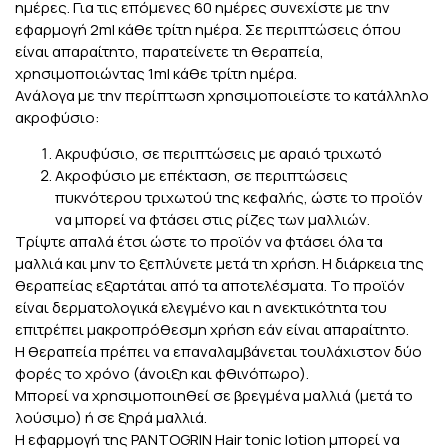
ημέρες. Για τις επόμενες 60 ημέρες συνεχίστε με την
εφαρμογή 2ml κάθε τρίτη ημέρα. Σε περιπτώσεις όπου
είναι απαραίτητο, παρατείνετε τη θεραπεία,
χρησιμοποιώντας 1ml κάθε τρίτη ημέρα.
Ανάλογα με την περίπτωση χρησιμοποιείστε το κατάλληλο
ακροφύσιο:
Ακρυφύσιο, σε περιπτώσεις με αραιό τριχωτό
Ακροφύσιο με επέκταση, σε περιπτώσεις
πυκνότερου τριχωτού της κεφαλής, ώστε το προϊόν
να μπορεί να φτάσει στις ρίζες των μαλλιών.
Τρίψτε απαλά έτσι ώστε το προϊόν να φτάσει όλα τα
μαλλιά και μην το ξεπλύνετε μετά τη χρήση. Η διάρκεια της
θεραπείας εξαρτάται από τα αποτελέσματα. Το προϊόν
είναι δερματολογικά ελεγμένο και η ανεκτικότητα του
επιτρέπει μακροπρόθεσμη χρήση εάν είναι απαραίτητο.
Η θεραπεία πρέπει να επαναλαμβάνεται τουλάχιστον δύο
φορές το χρόνο (άνοιξη και φθινόπωρο).
Μπορεί να χρησιμοποιηθεί σε βρεγμένα μαλλιά (μετά το
λούσιμο) ή σε ξηρά μαλλιά.
Η εφαρμογή της PANTOGRIN Hair tonic lotion μπορεί να