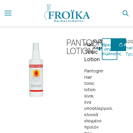
PANTOGRIN
Κωδικός:
520
Hair
Βρες ένα
Αγόρ
Κατηγορίες:
Hai
LOTION
σημείο
Tonic
πώλησης
Τρι
Lotion
Pantogrin
Hair
tonic
lotion
είναι
ένα
υποαλλεργικό,
κλινικά
ελεγμένο
προϊόν