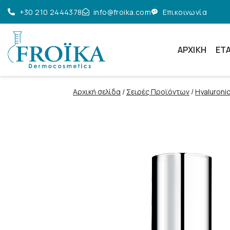
+30 210 2444378
info@froika.com
Επικοινωνία
ΑΡΧΙΚΉ
ΕΤΑ
Αρχική σελίδα
/
Σειρές Προϊόντων
/
Hyaluroni