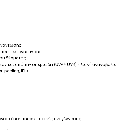
 ανανέωσης
αι της φωτογήρανσης
του δέρματος
ος και από την υπεριώδη (UVA+ UVB) ηλιακή ακτινοβολία
 peeling, IPL)
ργοποίηση της κυτταρικής αναγέννησης