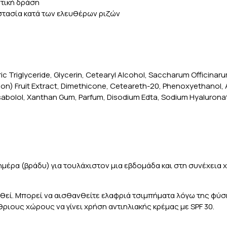
ντική δράση
στασία κατά των ελευθέρων ριζών
ric Triglyceride, Glycerin, Cetearyl Alcohol, Saccharum Officinaru
emon) Fruit Extract, Dimethicone, Ceteareth-20, Phenoxyethanol, 
Bisabolol, Xanthan Gum, Parfum, Disodium Edta, Sodium Hyalurona
μέρα (βράδυ) για τουλάχιστον μια εβδομάδα και στη συνέχεια 
εί. Μπορεί να αισθανθείτε ελαφριά τσιμπήματα λόγω της φύσης
ριους χώρους να γίνει χρήση αντιηλιακής κρέμας με SPF 30.