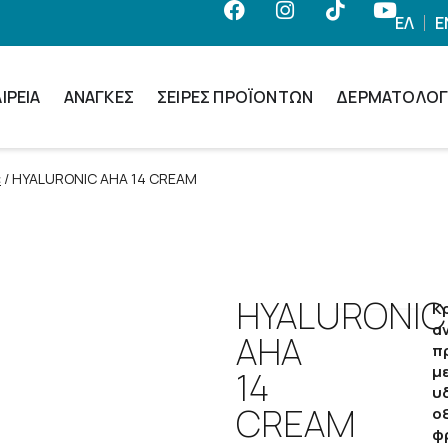
ΕΛ
E
ΙΡΕΊΑ
ΑΝΆΓΚΕΣ
ΣΕΙΡΈΣ ΠΡΟΪΌΝΤΩΝ
ΔΕΡΜΑΤΟΛΟΓ
c
/ HYALURONIC AHA 14 CREAM
HYALURONIC
Κ
α
AHA
π
με
14
υ
CREAM
ο
φ