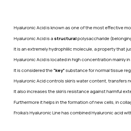
Hyaluronic Acid is known as one of the most effective mo
Hyaluronic Acid is a
structural
polysaccharide (belonging
It is an extremely hydrophlilic molecule, a property that ju
Hyaluronic Acid is located in high concentration mainly in
It is considered the
“key”
substance for normal tissue reg
Hyaluronic Acid controls skin’s water content, transfers nu
It also increases the skin’s resistance against harmful ext
Furthermore it helps in the formation of new cells, in col
Froika’s Hyaluronic Line has combined Hyaluronic acid wit