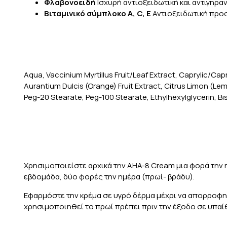
Φλαβονοειδή
Ισχυρή αντιοξειδωτική και αντιγηρα
Βιταμινικό σύμπλοκο Α, C, E
Αντιοξειδωτική προ
Aqua, Vaccinium Myrtillus Fruit/Leaf Extract, Caprylic/Cap
Aurantium Dulcis (Orange) Fruit Extract, Citrus Limon (L
Peg-20 Stearate, Peg-100 Stearate, Ethylhexylglycerin, 
Χρησιμοποιείστε αρχικά την AHA-8 Cream μια φορά την η
εβδομάδα, δύο φορές την ημέρα (πρωί- βράδυ).
Εφαρμόστε την κρέμα σε υγρό δέρμα μέχρι να απορροφηθ
χρησιμοποιηθεί το πρωί πρέπει πριν την έξοδο σε υπαίθ