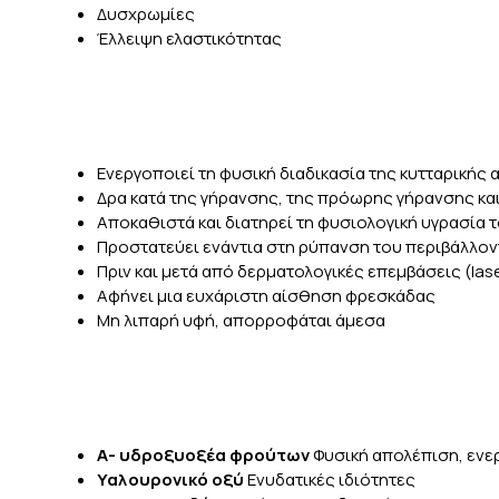
Δυσχρωμίες
Έλλειψη ελαστικότητας
Ενεργοποιεί τη φυσική διαδικασία της κυτταρικής
Δρα κατά της γήρανσης, της πρόωρης γήρανσης κ
Αποκαθιστά και διατηρεί τη φυσιολογική υγρασία 
Προστατεύει ενάντια στη ρύπανση του περιβάλλοντ
Πριν και μετά από δερματολογικές επεμβάσεις (laser,
Αφήνει μια ευχάριστη αίσθηση φρεσκάδας
Μη λιπαρή υφή, απορροφάται άμεσα
Α- υδροξυοξέα φρούτων
Φυσική απολέπιση, ενε
Υαλουρονικό οξύ
Ενυδατικές ιδιότητες